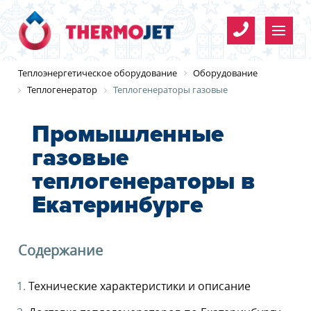
Имя
*
Теплоэнергетическое оборудование
Оборудование
Теплогенератор
Теплогенераторы газовые
Телефон
*
Промышленные
газовые
теплогенераторы в
Организация
Имя
*
E-mail
Организация
Имя
*
*
Екатеринбурге
*
Телефон
*
Согласие на обработку
Содержание
Телефон
*
персональных данных
Технические характеристики и описание
Y
E-mail
E-mail