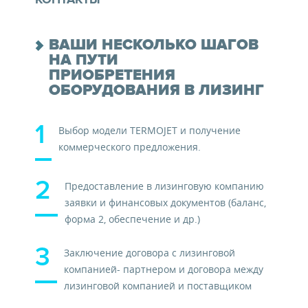
Сот.: +7 921 364-64-58
ВАШИ НЕСКОЛЬКО ШАГОВ
НА ПУТИ
E-mail: kabanova.N@baltlease.ru
ПРИОБРЕТЕНИЯ
ЭЛЕМЕНТ ЛИЗИНГ
ОБОРУДОВАНИЯ В ЛИЗИНГ
Сайт: baltlease.ru
г. Москва, Кутузовский просп., 36, стр. 41
Выбор модели TERMOJET и получение
Тел.: +7 (495) 937-27-80
коммерческого предложения.
E-mail: element77@ulh.ru
Предоставление в лизинговую компанию
Сайт: elementleasing.ru
заявки и финансовых документов (баланс,
форма 2, обеспечение и др.)
Заключение договора с лизинговой
компанией- партнером и договора между
лизинговой компанией и поставщиком